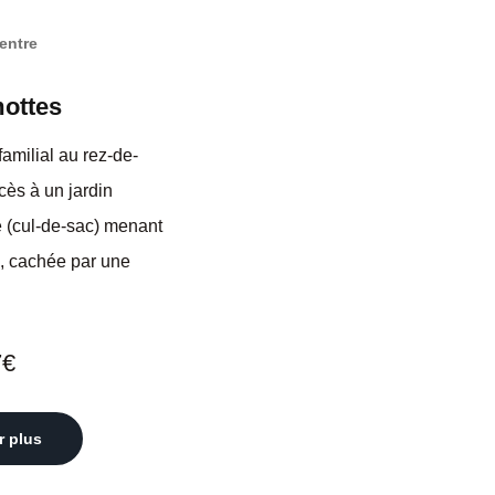
entre
ottes
amilial au rez-de-
ès à un jardin
e (cul-de-sac) menant
, cachée par une
7€
r plus