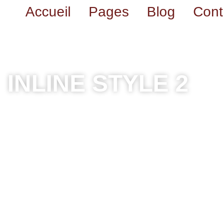
Accueil
Pages
Blog
Cont
INLINE STYLE 2
This rustic cabin is the perfect place to relax and enj
plenty of space to spread out, Cabin in the Pines is th