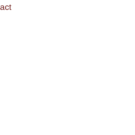
act
oy the company of friends and family. With
e perfect place to reconnect with nature.