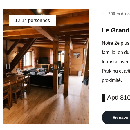
200 m du c
12-14 personnes
Le Grand
Notre 2e plu
familial en du
terrasse avec
Parking et ar
proximité.
Apd
81
En savoi