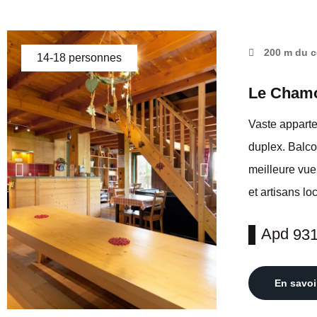
200 m du c
14-18 personnes
Le Cham
Vaste apparte
duplex. Balco
meilleure vue 
et artisans lo
Apd
93
En savoi