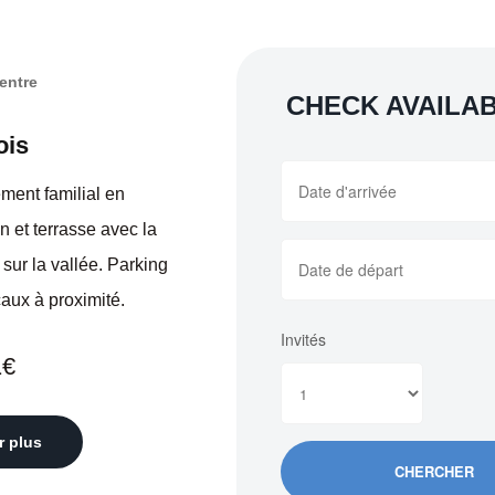
entre
CHECK AVAILAB
ois
ment familial en
n et terrasse avec la
sur la vallée. Parking
caux à proximité.
Invités
1€
r plus