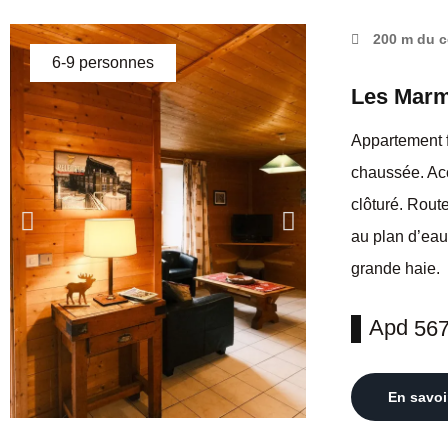
200 m du c
6-9 personnes
Les Marm
Appartement f
chaussée. Acc
clôturé. Rout
au plan d’eau
grande haie.
Apd
56
En savoi