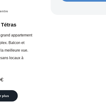
entre
 Tétras
s grand appartement
plex. Balcon et
 la meilleure vue.
tisans locaux à
0€
r plus